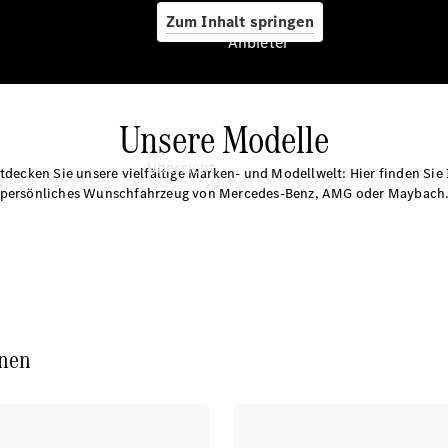
Zum Inhalt springen
Anbieter
Unsere Modelle
Anbieter
Übersicht
tdecken Sie unsere vielfältige Marken- und Modellwelt: Hier finden Sie 
persönliches Wunschfahrzeug von Mercedes-Benz, AMG oder Maybach
Startseite
Ansprechpartner
nen
finden
Beratung
vereinbaren
Servicetermin