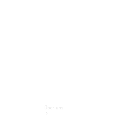
Pannen- &
Schadenhilfe
Service für
Reisemobile
Teile &
Zubehör
Rückrufe &
Umrüstungen
Über uns