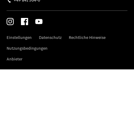
Store
Gebrauchtwagensuche
Elektrotransporter
Sprinter
Sprinter
Kastenwagen
eSprinter
Kastenwagen
- elektrisch
Sprinter
Tourer
Sprinter
Pritschenfahrzeug
eSprinter
Pritschenfahrzeug
- elektrisch