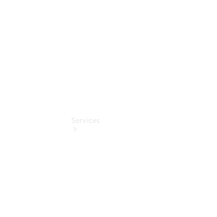
Digitale
Extras
Services
Übersicht
Finanzdienste