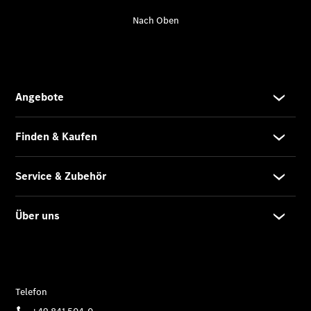
Übersicht
Neuwagenangebote
Übersicht
Transporter
Highlights
Leasing
Privatkunden
Leasing
Gewerbekunden
Finanzierung
Privatkunden
Finanzierung
Gewerbekunden
Mercedes-
Benz