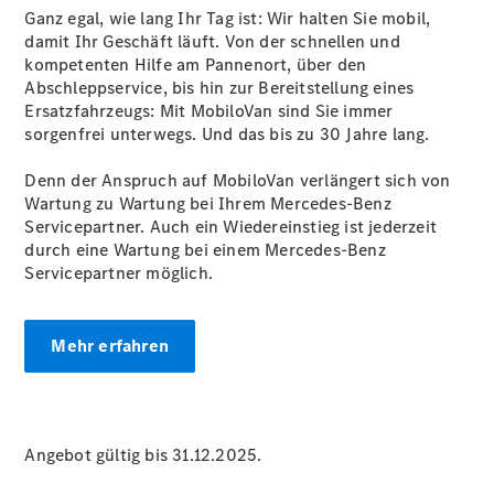
Übersicht
Ganz egal, wie lang Ihr Tag ist: Wir halten Sie mobil,
Neuwagenangebote
damit Ihr Geschäft läuft. Von der schnellen und
kompetenten Hilfe am Pannenort, über den
Abschleppservice, bis hin zur Bereitstellung eines
Ersatzfahrzeugs: Mit MobiloVan sind Sie immer
sorgenfrei unterwegs. Und das bis zu 30 Jahre lang.
Denn der Anspruch auf MobiloVan verlängert sich von
Übersicht
Wartung zu Wartung bei Ihrem Mercedes-Benz
Transporter
Servicepartner. Auch ein Wiedereinstieg ist jederzeit
Highlights
durch eine Wartung bei einem Mercedes-Benz
Leasing
Servicepartner möglich.
Privatkunden
Leasing
Gewerbekunden
Mehr erfahren
Finanzierung
Privatkunden
Finanzierung
Gewerbekunden
Mercedes-
Angebot gültig bis 31.12.2025.
Benz