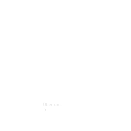
Pannen- &
Schadenhilfe
Service für
Reisemobile
Teile &
Zubehör
Rückrufe &
Umrüstungen
Über uns