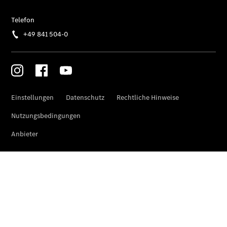
Sprinter
Fahrgestell
eSprinter
Fahrgestell
- elektrisch
Vito
Vito
Kastenwagen
eVito
Kastenwagen
- elektrisch
Vito Mixto
Vito Tourer
eVito
Tourer -