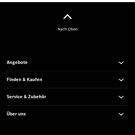
Store
Gebrauchtwagensuche
Elektrotransporter
Sprinter
Sprinter
Kastenwagen
eSprinter
Kastenwagen
- elektrisch
Sprinter
Tourer
Sprinter
Pritschenfahrzeug
eSprinter
Pritschenfahrzeug
- elektrisch