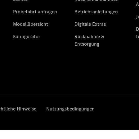
Übersicht
140 Jahre
Innovation
Mercedes-
Benz
Store
Gebrauchtwagensuche
Neuwagenangebote
Leasing
Privatkunden
Leasing
Gewerbekunden
Finanzierung
Privatkunden