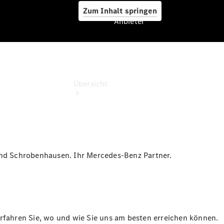
Zum Inhalt springen
Anbieter
Anbieter
Übersicht
 und Schrobenhausen. Ihr Mercedes-Benz Partner.
Startseite
Ansprechpartner
finden
Beratung
vereinbaren
Servicetermin
erfahren Sie, wo und wie Sie uns am besten erreichen können.