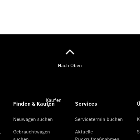
vereinbaren
Probefahrt
vereinbaren
Konfigurator
Modellübersicht
Gebrauchtwagensuche
Kaufen