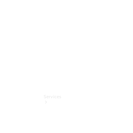
Sterne -
elektrisch
Mercedes-
Benz
Online
Store
Services