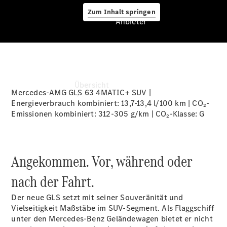
Zum Inhalt springen
Anbieter
Anbieter
Übersicht
Mercedes-AMG GLS 63 4MATIC+ SUV |
Energieverbrauch kombiniert: 13,7-13,4 l/100 km | CO₂-
Emissionen kombiniert: 312-305 g/km | CO₂-Klasse:
G
Angekommen. Vor, während oder
Startseite
nach der Fahrt.
Ansprechpartner
finden
Der neue GLS setzt mit seiner Souveränität und
Beratung
Vielseitigkeit Maßstäbe im SUV-Segment. Als Flaggschiff
vereinbaren
unter den Mercedes-Benz Geländewagen bietet er nicht
Servicetermin