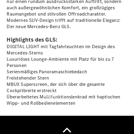
nur einen rundum ausdrucksstarken Auftritt, sondern
vereinbaren
auch außergewöhnlichen Komfort, ein großzügiges
Probefahrt
Raumangebot und stilvollen Offroadcharakter.
vereinbaren
Modernes SUV-Design trifft auf traditionelle Eleganz:
Konfigurator
Der neue Mercedes-Benz GLS.
Modellübersicht
Gebrauchtwagensuche
Highlights des GLS:
DIGITAL LIGHT mit Tagfahrleuchten im Design des
Mercedes-Sterns
Luxuriöses Lounge-Ambiente mit Platz für bis zu 7
Personen
Serienmäßiges Panoramaschiebedach
Freistehender Stern
MBUX Superscreen, der sich über die gesamte
Cockpitbreite erstreckt
Kaufen
Überarbeitetes Multifunktionslenkrad mit haptischen
Wipp- und Rollbedienelementen