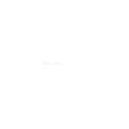
Extras
Über uns
Übersicht
Kontakt