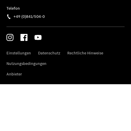
Finanzierung
Gewerbekunden
Kurzfristig
verfügbare
Angebote
V-Klasse
V-Klasse
Marco Polo
Limousinen
Der
elektrische
CLA mit EQ-
Technologie
Der neue
CLA
EQE