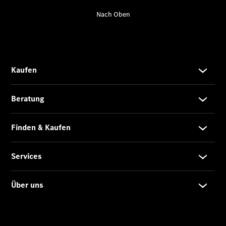
Übersicht
140 Jahre
Innovation
Mercedes-
Benz
Store
Gebrauchtwagensuche
Neuwagenangebote
Leasing
Privatkunden
Leasing
Gewerbekunden
Finanzierung
Privatkunden