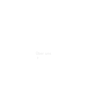
Extras
Über uns
Übersicht
Kontakt