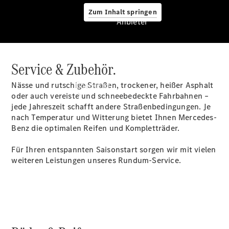
Zum Inhalt springen
Anbieter
Service & Zubehör.
Anbieter
Nässe und rutschige Straßen, trockener, heißer Asphalt
Übersicht
oder auch vereiste und schneebedeckte Fahrbahnen –
jede Jahreszeit schafft andere Straßenbedingungen. Je
nach Temperatur und Witterung bietet Ihnen Mercedes-
Benz die optimalen Reifen und Kompletträder.
Für Ihren entspannten Saisonstart sorgen wir mit vielen
weiteren Leistungen unseres Rundum-Service.
Startseite
Ansprechpartner
finden
Beratung
vereinbaren
Servicetermin