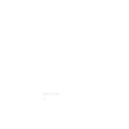
Sterne -
elektrisch
Mercedes-
Benz
Online
Store
Services