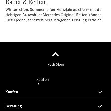
Räder & Reifen.
vereinbaren
Probefahrt
Winterreifen, Sommerreifen, Ganzjahresreifen– mit der
vereinbaren
richtigen Auswahl anMercedes Original-Reifen können
Konfigurator
Siezu jeder Jahreszeit herausragende Leistung erzielen.
Modellübersicht
Gebrauchtwagensuche
Kaufen