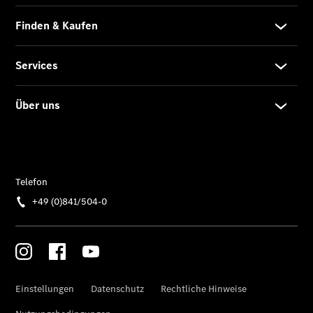
Übersicht
140 Jahre
Innovation
Mercedes-
Benz
Store
Gebrauchtwagensuche
Neuwagenangebote
Leasing
Privatkunden
Leasing
Gewerbekunden
Finanzierung
Privatkunden