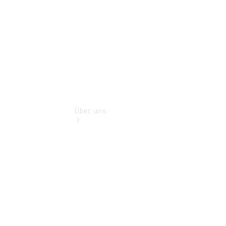
Extras
Über uns
Übersicht
Kontakt