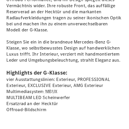
vereinbaren
Vermächtnis wider. Ihre robuste Front, das auffällige
Probefahrt
Reserverad an der Hecktür und die markanten
vereinbaren
Radlaufverkleidungen tragen zu seiner ikonischen Optik
Konfigurator
bei und machen ihn zu einem unverwechselbaren
Modellübersicht
Modell der G-Klasse.
Gebrauchtwagensuche
Steigen Sie ein in die brandneue Mercedes-Benz G-
Klasse, wo selbstbewusstes Design auf handwerklichen
Luxus trifft. Ihr Interieur, verziert mit handmontiertem
Leder und Umgebungsbeleuchtung, strahlt Eleganz aus.
Highlights der G-Klasse:
vier Ausstattungslinien: Exterieur, PROFESSIONAL
Exterieur, EXCLUSIVE Exterieur, AMG Exterieur
Multimediasystem MBUX
Kaufen
MULTIBEAM LED
Scheinwerfer
Ersatzrad an der Hecktür
Offroad-Bildschirm