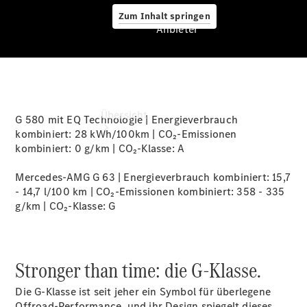
Zum Inhalt springen
Anbieter
Anbieter
Übersicht
G 580 mit EQ Technologie | Energieverbrauch
kombiniert: 28 kWh/100km | CO₂-Emissionen
kombiniert: 0 g/km | CO₂-Klasse:
A
Mercedes-AMG G 63 | Energieverbrauch kombiniert: 15,7
- 14,7 l/100 km | CO₂-Emissionen kombiniert: 358 - 335
g/km | CO₂-Klasse:
G
Startseite
Ansprechpartner
finden
Stronger than time: die G-Klasse.
Beratung
vereinbaren
Die G-Klasse ist seit jeher ein Symbol für überlegene
Servicetermin
Offroad-Performance, und ihr Design spiegelt dieses