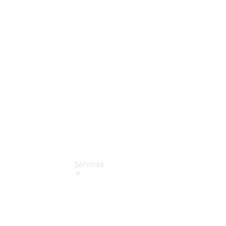
Sterne -
elektrisch
Mercedes-
Benz
Online
Store
Services