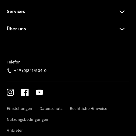
Limousine -
elektrisch
EQS
Limousine -
elektrisch
C-Klasse
Limousine
C-Klasse
Limousine -
elektrisch
E-Klasse
Limousine
S-Klasse
Limousine
S-Klasse
Lang
Mercedes-
Maybach S-
Klasse
SUVs