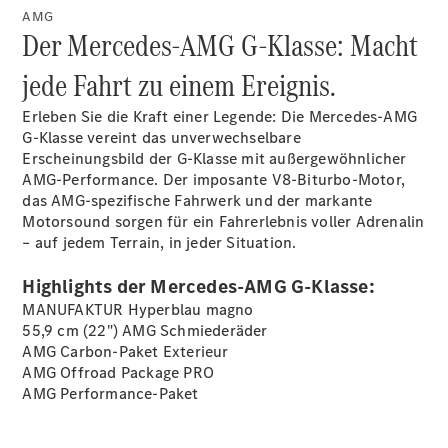
AMG
Übersicht
Der Mercedes-AMG G-Klasse: Macht
140 Jahre
jede Fahrt zu einem Ereignis.
Innovation
Mercedes-
Erleben Sie die Kraft einer Legende: Die Mercedes-AMG
Benz
G-Klasse vereint das unverwechselbare
Store
Erscheinungsbild der G-Klasse mit außergewöhnlicher
Gebrauchtwagensuche
AMG-Performance. Der imposante V8-Biturbo-Motor,
Neuwagenangebote
das AMG-spezifische Fahrwerk und der markante
Motorsound sorgen für ein Fahrerlebnis voller Adrenalin
– auf jedem Terrain, in jeder Situation.
Highlights der Mercedes-AMG G-Klasse:
MANUFAKTUR Hyperblau
magno
Leasing
55,9 cm (22") AMG
Schmiederäder
Privatkunden
AMG Carbon-Paket
Exterieur
Leasing
AMG Offroad Package
PRO
Gewerbekunden
AMG
Performance-Paket
Finanzierung
Privatkunden