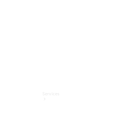
Sterne -
elektrisch
Mercedes-
Benz
Online
Store
Services