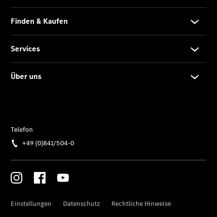
Limousine -
elektrisch
EQS
Limousine -
elektrisch
C-Klasse
Limousine
C-Klasse
Limousine -
elektrisch
E-Klasse
Limousine
S-Klasse
Limousine
S-Klasse
Lang
Mercedes-
Maybach S-
Klasse
SUVs