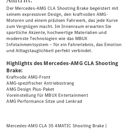
Der Mercedes-AMG CLA Shooting Brake begeistert mit
Übersicht
seinem expressiven Design, den kraftvollen AMG-
140 Jahre
Motoren und einem präzisen Fahrwerk, das jede Kurve
Innovation
zum Vergnügen macht. Im Innenraum erwarten Sie
Mercedes-
sportliche Akzente, hochwertige Materialien und
Benz
modernste Technologien wie das MBUX
Store
Infotainmentsystem – für ein Fahrerlebnis, das Emotion
Gebrauchtwagensuche
und Alltagstauglichkeit perfekt verbindet.
Neuwagenangebote
Highlights des Mercedes-AMG CLA Shooting
Brake:
Kraftvolle AMG-Front
AMG-spezifischer Antriebsstrang
AMG Design
Plus-Paket
Leasing
Voreinstellung für MBUX
Entertainment
Privatkunden
AMG Performance Sitze und
Lenkrad
Leasing
Gewerbekunden
Finanzierung
Privatkunden
Mercedes-AMG CLA 35 4MATIC Shooting Brake |