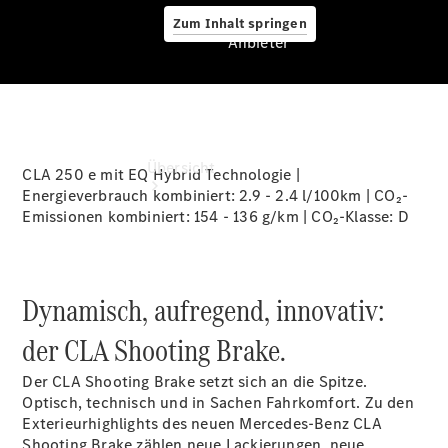
Zum Inhalt springen
Anbieter
Anbieter
Übersicht
CLA 250 e mit EQ Hybrid Technologie |
Energieverbrauch kombiniert: 2.9 - 2.4 l/100km | CO₂-
Emissionen kombiniert: 154 - 136 g/km | CO₂-Klasse:
D
Dynamisch, aufregend, innovativ:
Startseite
der CLA Shooting Brake.
Ansprechpartner
finden
Der CLA Shooting Brake setzt sich an die Spitze.
Beratung
Optisch, technisch und in Sachen Fahrkomfort. Zu den
vereinbaren
Exterieurhighlights des neuen Mercedes-Benz CLA
Servicetermin
Shooting Brake zählen neue Lackierungen, neue