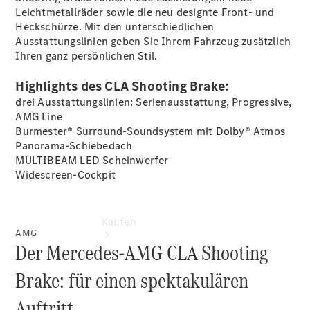
vereinbaren
Leichtmetallräder sowie die neu designte Front- und
Probefahrt
Heckschürze. Mit den unterschiedlichen
vereinbaren
Ausstattungslinien geben Sie Ihrem Fahrzeug zusätzlich
Konfigurator
Ihren ganz persönlichen Stil.
Modellübersicht
Gebrauchtwagensuche
Highlights des CLA Shooting Brake:
drei Ausstattungslinien: Serienausstattung, Progressive,
AMG Line
Burmester® Surround-Soundsystem mit Dolby®
Atmos
Panorama-Schiebedach
MULTIBEAM LED
Scheinwerfer
Widescreen-Cockpit
Kaufen
AMG
Der Mercedes-AMG CLA Shooting
Brake: für einen spektakulären
Auftritt.