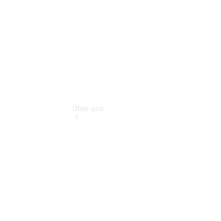
Extras
Über uns
Übersicht
Kontakt