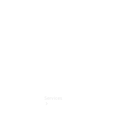
Sterne -
elektrisch
Mercedes-
Benz
Online
Store
Services