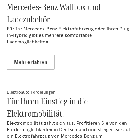
Mercedes-Benz Wallbox und
Limousine -
elektrisch
Ladezubehör.
EQS
Limousine -
Für Ihr Mercedes-Benz Elektrofahrzeug oder Ihren Plug-
elektrisch
in-Hybrid gibt es mehrere komfortable
C-Klasse
Lademöglichkeiten.
Limousine
C-Klasse
Limousine -
Mehr erfahren
elektrisch
E-Klasse
Limousine
S-Klasse
Limousine
Elektroauto Förderungen
S-Klasse
Für Ihren Einstieg in die
Lang
Mercedes-
Elektromobilität.
Maybach S-
Klasse
Elektromobilität zahlt sich aus. Profitieren Sie von den
SUVs
Fördermöglichkeiten in Deutschland und steigen Sie auf
ein Elektrofahrzeug von Mercedes-Benz um.