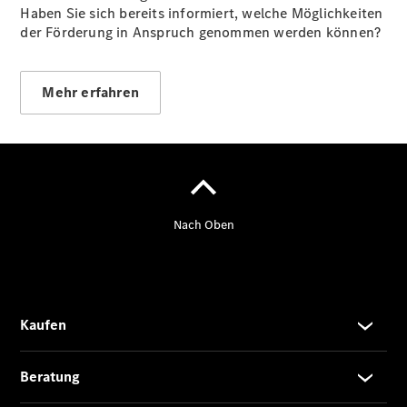
Haben Sie sich bereits informiert, welche Möglichkeiten
der Förderung in Anspruch genommen werden können?
Mehr erfahren
Der neue
GLA
Der neue
elektrische
GLA
EQA –
elektrisch
EQE SUV –
elektrisch
EQS SUV –
elektrisch
G-Klasse –
elektrisch
Mercedes-
Maybach
EQS SUV –
elektrisch