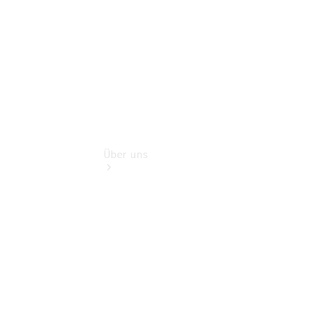
Extras
Über uns
Übersicht
Kontakt