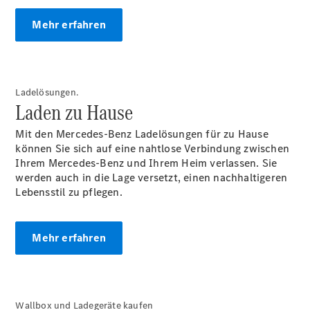
Finanzierung
Gewerbekunden
Mehr erfahren
Kurzfristig
verfügbare
Angebote
V-Klasse
V-Klasse
Ladelösungen.
Marco Polo
Laden zu Hause
Limousinen
Mit den Mercedes-Benz Ladelösungen für zu Hause
können Sie sich auf eine nahtlose Verbindung zwischen
Ihrem Mercedes-Benz und Ihrem Heim verlassen. Sie
werden auch in die Lage versetzt, einen nachhaltigeren
Lebensstil zu pflegen.
Der
elektrische
Mehr erfahren
CLA mit EQ-
Technologie
Der neue
CLA
Wallbox und Ladegeräte kaufen
EQE