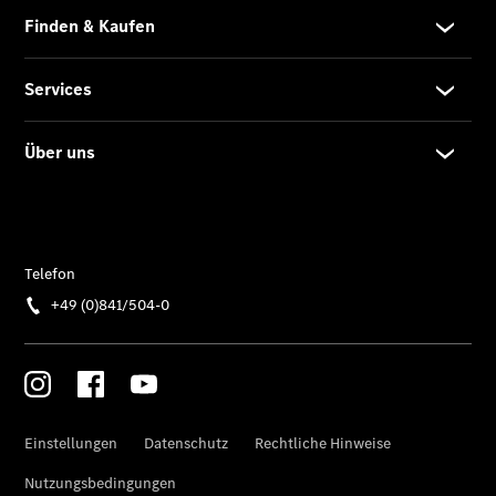
Der neue
GLB
Der neue
GLB –
elektrisch
Der neue
GLC SUV –
elektrisch
GLC SUV
GLC Coupé
GLE SUV
GLE Coupé
GLS
Mercedes-
Maybach
GLS
G-Klasse
T-Modelle
/ Kombis