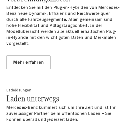
Entdecken Sie mit den Plug-in-Hybriden von Mercedes-
Übersicht
Benz neue Dynamik, Effizienz und Reichweite quer
140 Jahre
durch alle Fahrzeugsegmente. Allen gemeinsam sind
Innovation
hohe Flexibilität und Alltagstauglichkeit. In der
Mercedes-
Modellübersicht werden alle aktuell erhältlichen Plug-
Benz
in-Hybride mit den wichtigsten Daten und Merkmalen
Store
vorgestellt.
Gebrauchtwagensuche
Neuwagenangebote
Mehr erfahren
Ladelösungen.
Leasing
Laden unterwegs
Privatkunden
Leasing
Mercedes-Benz kümmert sich um Ihre Zeit und ist Ihr
Gewerbekunden
zuverlässiger Partner beim öffentlichen Laden – Sie
Finanzierung
können überall und jederzeit laden.
Privatkunden