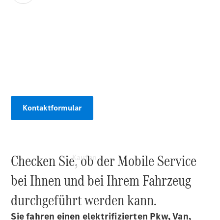
vereinbaren
Probefahrt
vereinbaren
Konfigurator
00:00 / 00:00
Modellübersicht
Gebrauchtwagensuche
Kontaktformular
Checken Sie, ob der Mobile Service
Kaufen
bei Ihnen und bei Ihrem Fahrzeug
durchgeführt werden kann.
Sie fahren einen elektrifizierten Pkw, Van,