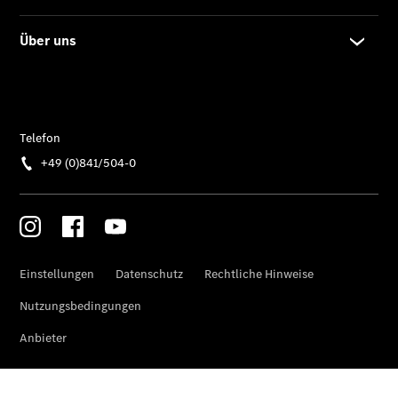
Der neue
GLA
Der neue
elektrische
GLA
EQA –
elektrisch
EQE SUV –
elektrisch
EQS SUV –
elektrisch
G-Klasse –
elektrisch
Mercedes-
Maybach
EQS SUV –
elektrisch