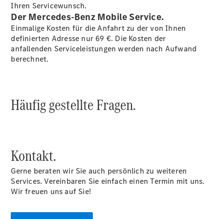
Finanzierung
Ihren Servicewunsch.
Gewerbekunden
Der Mercedes-Benz Mobile Service.
Kurzfristig
Einmalige Kosten für die Anfahrt zu der von Ihnen
verfügbare
definierten Adresse nur 69 €. Die Kosten der
Angebote
anfallenden Serviceleistungen werden nach Aufwand
V-Klasse
berechnet.
V-Klasse
Marco Polo
Limousinen
Häufig gestellte Fragen.
Kontakt.
Der
elektrische
Gerne beraten wir Sie auch persönlich zu weiteren
CLA mit EQ-
Services. Vereinbaren Sie einfach einen Termin mit uns.
Technologie
Wir freuen uns auf Sie!
Der neue
CLA
EQE