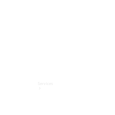
Sterne -
elektrisch
Mercedes-
Benz
Online
Store
Services