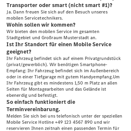
Transporter oder smart (nicht smart #1)?
Übersicht
Ja. Dann freuen Sie sich auf den Besuch unseres
140 Jahre
mobilen Servicetechnikers.
Innovation
Wohin sollen wir kommen?
Mercedes-
Wir bieten den mobilen Service im gesamten
Benz
Stadtgebiet und Großraum Musterstadt an.
Store
Ist Ihr Standort für einen Mobile Service
Gebrauchtwagensuche
geeignet?
Neuwagenangebote
Ihr Fahrzeug befindet sich auf einem Privatgrundstück
(privat/gewerblich). Wir benötigen Smartphone-
Empfang: Ihr Fahrzeug befindet sich im Außenbereich
oder in einer Tiefgarage mit gutem Handyempfang.Um
Ihr Fahrzeug gibt es mindestens 1,50 m Platz an allen
Seiten für Montagearbeiten und das Gelände ist
ebenerdig und befestigt.
Leasing
So einfach funktioniert die
Privatkunden
Leasing
Terminvereinbarung.
Gewerbekunden
Melden Sie sich bei uns telefonisch unter der speziellen
Finanzierung
Mobile Service Hotline +49 123 4567 890 und wir
Privatkunden
reservieren Ihnen zeitnah einen passenden Termin für