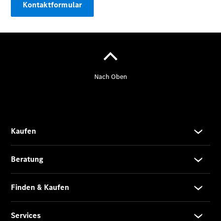
Kontaktformular
Limousine -
elektrisch
EQS
Limousine -
elektrisch
C-Klasse
Limousine
C-Klasse
Limousine -
elektrisch
E-Klasse
Limousine
S-Klasse
Limousine
S-Klasse
Lang
Mercedes-
Maybach S-
Klasse
SUVs