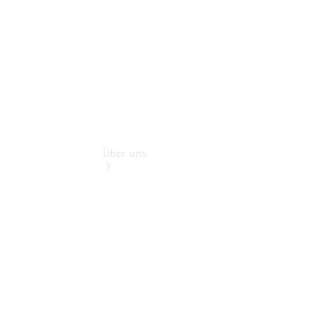
Extras
Über uns
Übersicht
Kontakt